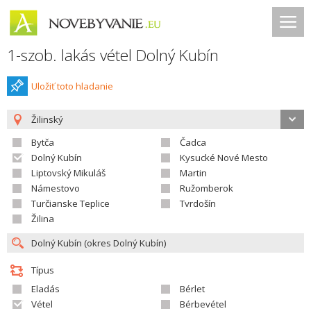
1-szob. lakás vétel Dolný Kubín
Uložiť toto hladanie
Žilinský
Bytča
Čadca
Dolný Kubín
Kysucké Nové Mesto
Liptovský Mikuláš
Martin
Námestovo
Ružomberok
Turčianske Teplice
Tvrdošín
Žilina
Típus
Eladás
Bérlet
Vétel
Bérbevétel