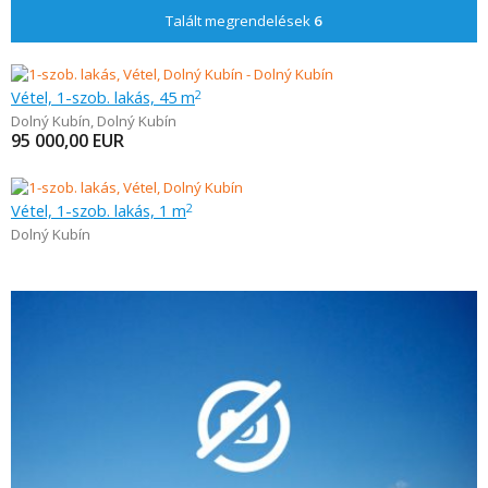
Talált megrendelések
6
Vétel, 1-szob. lakás, 45 m
2
Dolný Kubín
,
Dolný Kubín
95 000,00
EUR
Vétel, 1-szob. lakás, 1 m
2
Dolný Kubín