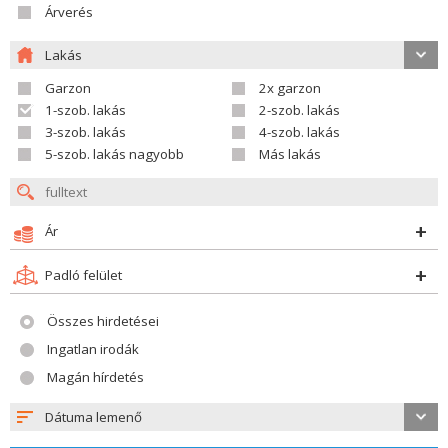
Árverés
Lakás
Garzon
2x garzon
1-szob. lakás
2-szob. lakás
3-szob. lakás
4-szob. lakás
5-szob. lakás nagyobb
Más lakás
Ár
Padló felület
Összes hirdetései
Ingatlan irodák
Magán hírdetés
Dátuma lemenő