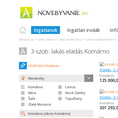
Ingatlanok
Ingatlan irodák
Inf
>
>
>
AReality.sk
Lakás eladás
Lakás eladás Nitra
Lakás eladás Komárno
3-szob. lakás eladás Komárno
Uložiť toto hladanie
Eladás, 3-
Komárno
Nitriansky
125 000,
Komárno
Levice
Nitra
Nové Zámky
Eladás, 3-
Šaľa
Topoľčany
Komárno
Zlaté Moravce
301 293,