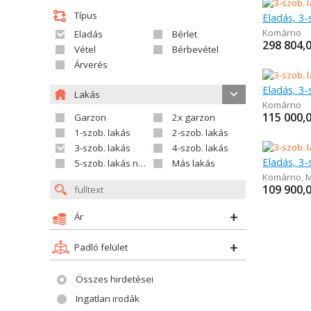
Típus
Eladás, 3-
Komárno
Eladás
Bérlet
298 804,
Vétel
Bérbevétel
Árverés
Eladás, 3-
Lakás
Komárno
115 000,
Garzon
2x garzon
1-szob. lakás
2-szob. lakás
3-szob. lakás
4-szob. lakás
Eladás, 3-
5-szob. lakás nagyobb
Más lakás
Komárno
,
M
109 900,
Ár
Padló felület
Összes hirdetései
Ingatlan irodák