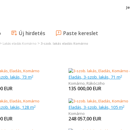
J
ó
Új hirdetés
Paste kereslet
>
>
Lakás eladás Komárno
3-szob. lakás eladás Komárno
szob. lakás, 73 m
Eladás, 3-szob. lakás, 71 m
2
2
Komárno
,
Rákócziho
00
EUR
135 000,00
EUR
szob. lakás, 128 m
Eladás, 3-szob. lakás, 105 m
2
2
Komárno
00
EUR
248 057,00
EUR