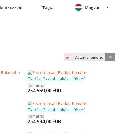
elentkezzen!
Tagjai
Magyar
Dátuma lemenő
Eladás, 3-szob. lakás, 108 m
2
Komárno
254 559,00
EUR
Eladás, 3-szob. lakás, 108 m
2
Komárno
254 934,00
EUR