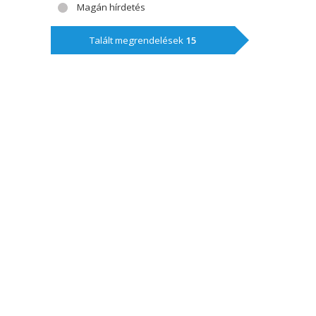
Magán hírdetés
Talált megrendelések
15