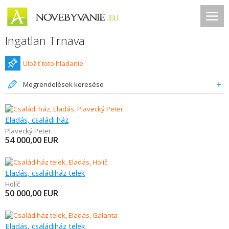
Ingatlan Trnava
Uložiť toto hladanie
Megrendelések keresése
Eladás, családi ház
Plavecký Peter
54 000,00
EUR
Eladás, családiház telek
Holíč
50 000,00
EUR
Eladás, családiház telek