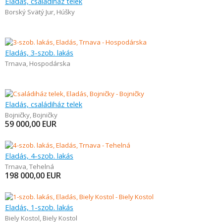
Eladás, családiház telek
Borský Svätý Jur
,
Húšky
Eladás, 3-szob. lakás
Trnava
,
Hospodárska
Eladás, családiház telek
Bojničky
,
Bojničky
59 000,00
EUR
Eladás, 4-szob. lakás
Trnava
,
Tehelná
198 000,00
EUR
Eladás, 1-szob. lakás
Biely Kostol
,
Biely Kostol