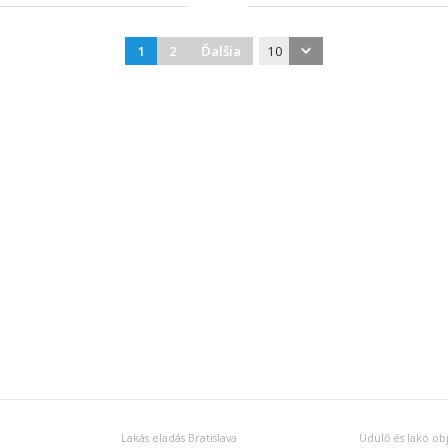
1
2
Ďalšia
10
Lakás eladás Bratislava
Üdülő és lakó ob