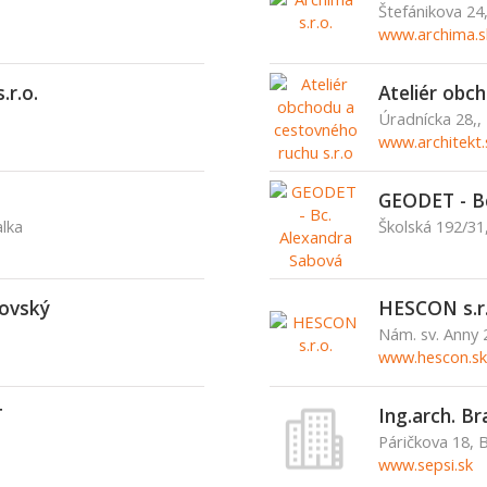
Štefánikova 24
www.archima.s
.r.o.
Ateliér obc
Úradnícka 28,,
www.architekt.
GEODET - Bc
alka
Školská 192/31
kovský
HESCON s.r.
Nám. sv. Anny 
www.hescon.sk
T
Ing.arch. Br
Páričkova 18, B
www.sepsi.sk