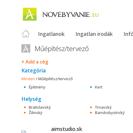
Ingatlanok
Ingatlan irodák
Inf
Műépítész/tervező
+ Add a cég
Kategória
Minden
/
Műépítész/tervező
Építmény
Kert
Helység
Bratislavský
Trnavský
Žilinský
Banskobystrický
aimstudio.sk