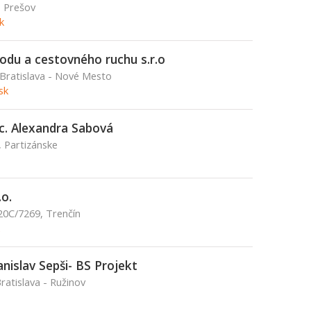
, Prešov
k
hodu a cestovného ruchu s.r.o
 Bratislava - Nové Mesto
sk
. Alexandra Sabová
, Partizánske
o.
20C/7269, Trenčín
anislav Sepši- BS Projekt
ratislava - Ružinov