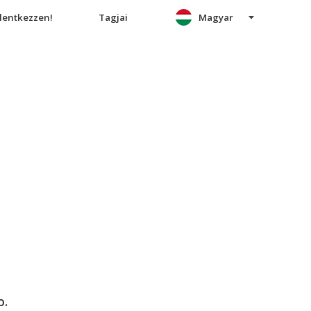
elentkezzen!
Tagjai
Magyar
o.