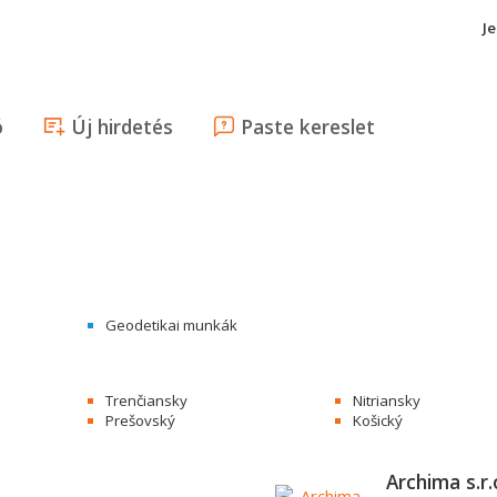
J
ó
Új hirdetés
Paste kereslet
Geodetikai munkák
Trenčiansky
Nitriansky
Prešovský
Košický
Archima s.r.