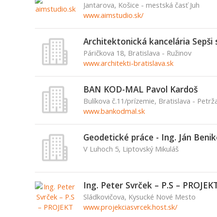
Jantarova, Košice - mestská časť Juh
www.aimstudio.sk/
Architektonická kancelária Sepši s
Páričkova 18, Bratislava - Ružinov
www.architekti-bratislava.sk
BAN KOD-MAL Pavol Kardoš
Bulíkova č.11/prízemie, Bratislava - Petrž
www.bankodmal.sk
Geodetické práce - Ing. Ján Beni
V Luhoch 5, Liptovský Mikuláš
Ing. Peter Svrček – P.S – PROJEK
Sládkovičova, Kysucké Nové Mesto
www.projekciasvrcek.host.sk/