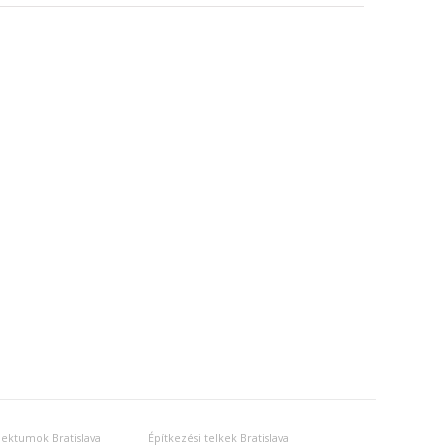
jektumok Bratislava
Építkezési telkek Bratislava