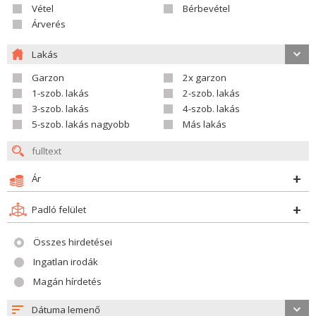
Vétel
Bérbevétel
Árverés
Lakás
Garzon
2x garzon
1-szob. lakás
2-szob. lakás
3-szob. lakás
4-szob. lakás
5-szob. lakás nagyobb
Más lakás
Ár
Padló felület
Összes hirdetései
Ingatlan irodák
Magán hírdetés
Dátuma lemenő