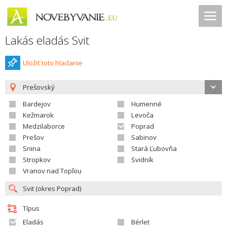
Lakás eladás Svit
Uložiť toto hladanie
Prešovský
Bardejov
Humenné
Kežmarok
Levoča
Medzilaborce
Poprad
Prešov
Sabinov
Snina
Stará Ľubovňa
Stropkov
Svidník
Vranov nad Topľou
Típus
Eladás
Bérlet