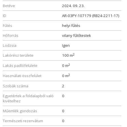
Betéve
2024. 09. 23.
ID
AR-03PY-107179 (RB24-2211-17)
Fűtés
helyi fűtés
Hőforrás
vilany fűtőtestek
Lodzsia
Igen
2
Lakórész területe
100 m
2
Lakás padlófelülete
0 m
2
Használati összfelület
0 m
Szobák száma
2
Egyetértek a földalapból való
0
kivételhez
Műemlék gondozás
0
Természeti rezervátum
0