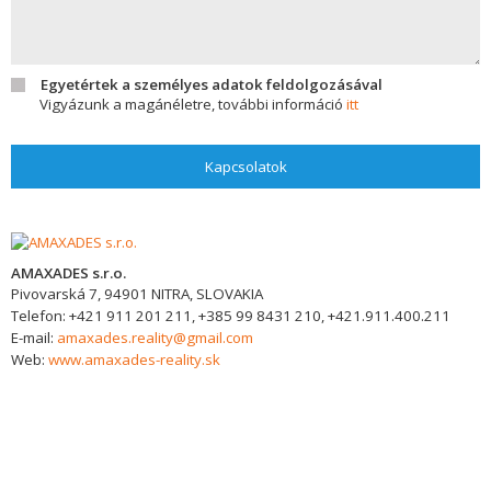
Egyetértek a személyes adatok feldolgozásával
Vigyázunk a magánéletre, további információ
itt
Kapcsolatok
AMAXADES s.r.o.
Pivovarská 7,
94901
NITRA, SLOVAKIA
Telefon:
+421 911 201 211, +385 99 8431 210, +421.911.400.211
E-mail:
amaxades.reality@gmail.com
Web:
www.amaxades-reality.sk