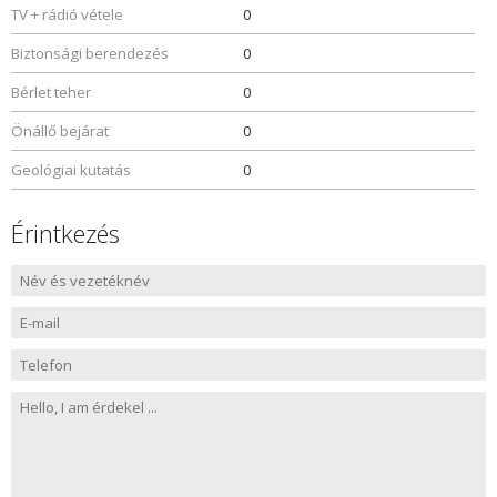
TV + rádió vétele
0
Biztonsági berendezés
0
Bérlet teher
0
Önállő bejárat
0
Geológiai kutatás
0
Érintkezés