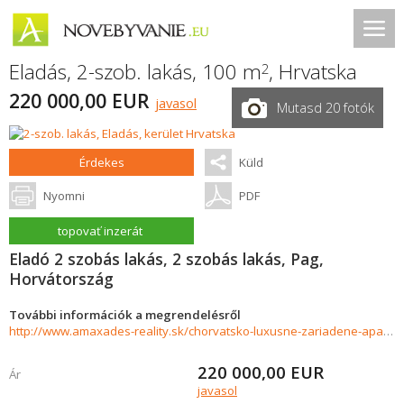
Eladás, 2-szob. lakás, 100 m
,
Hrvatska
2
220 000,00 EUR
javasol
Mutasd 20 fotók
Érdekes
Küld
Nyomni
PDF
topovať inzerát
Eladó 2 szobás lakás, 2 szobás lakás, Pag,
Horvátország
További információk a megrendelésről
http://www.amaxades-reality.sk/chorvatsko-luxusne-zariadene-apartmany-10-m-od-mora-pag-povljana-853204
220 000,00
EUR
Ár
javasol