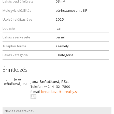
2
Lakás padlófelülete
53 m
Melegvíz előállítás
párhuzamosan a KF
Utolsó felújítás éve
2025
Lodzsia
Igen
Lakás szerkezete
panel
Tulajdon forma
személyi
Lakás kategória
I. Kategória
Érintkezés
Jana Beňačková, RSc.
Telefon: +421413217800
E-mail:
benackova@tureality.sk