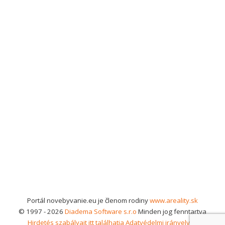
Portál novebyvanie.eu je členom rodiny
www.areality.sk
© 1997 - 2026
Diadema Software s.r.o
Minden jog fenntartva
Hirdetés szabályait itt találhatja
Adatvédelmi irányelvek