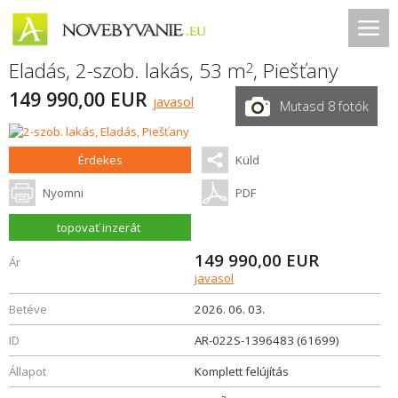
Eladás, 2-szob. lakás, 53 m
,
Piešťany
2
149 990,00 EUR
javasol
Mutasd 8 fotók
Érdekes
Küld
Nyomni
PDF
topovať inzerát
149 990,00
EUR
Ár
javasol
Betéve
2026. 06. 03.
ID
AR-022S-1396483 (61699)
Állapot
Komplett felújítás