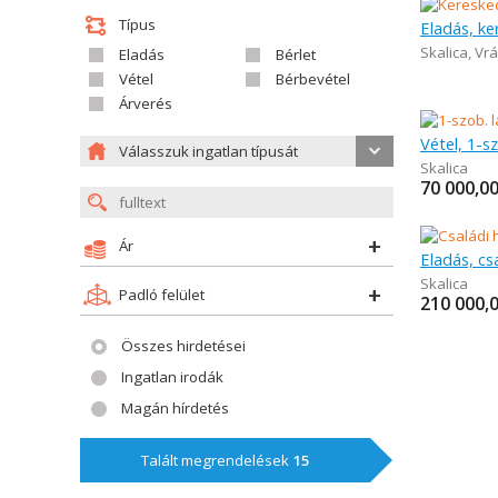
Típus
Eladás, ke
Skalica
,
Vrá
Eladás
Bérlet
Vétel
Bérbevétel
Árverés
Vétel, 1-s
Válasszuk ingatlan típusát
Skalica
70 000,0
Ár
Eladás, cs
Skalica
Padló felület
210 000,
Összes hirdetései
Ingatlan irodák
Magán hírdetés
Talált megrendelések
15