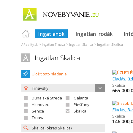
Ingatlanok
Ingatlan irodák
Inf
>
>
>
AReality.sk
Ingatlan Trnava
Ingatlan Skalica
Ingatlan Skalica
Ingatlan Skalica
Uložiť toto hladanie
Skalica
Trnavský
665 000,
Dunajská Streda
Galanta
Hlohovec
Piešťany
Eladás, 3-
Senica
Skalica
Skalica
Trnava
146 000,