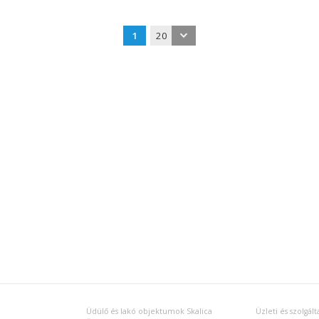
1
20
Üdülő és lakó objektumok Skalica
Üzleti és szolgál