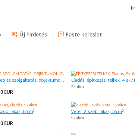
J
ó
Új hirdetés
Paste kereslet
Eladás, üzleti és szolgáltatási objektumok, 1 982 m
Eladás, építkezési telkek, 4 877
Skalica
00
EUR
szob. lakás, 66 m
Vétel, 2-szob. lakás, 56 m
2
2
Skalica
00
EUR