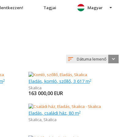
elentkezzen!
Tagjai
Magyar
Dátuma lemenő
 m
Eladás, komló, szőllő, 3 617 m
2
2
Skalica
163 000,00
EUR
Eladás, családi ház, 80 m
2
Skalica
,
Skalica