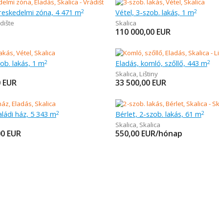
reskedelmi zóna, 4 471 m
Vétel, 3-szob. lakás, 1 m
2
2
dište
Skalica
110 000,00
EUR
zob. lakás, 1 m
Eladás, komló, szőllő, 443 m
2
2
Skalica
,
Lištiny
0
EUR
33 500,00
EUR
aládi ház, 5 343 m
Bérlet, 2-szob. lakás, 61 m
2
2
Skalica
,
Skalica
00
EUR
550,00
EUR/hónap