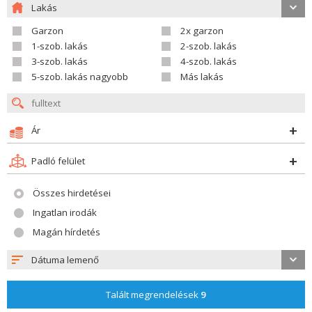
Lakás
Garzon
2x garzon
1-szob. lakás
2-szob. lakás
3-szob. lakás
4-szob. lakás
5-szob. lakás nagyobb
Más lakás
Ár
Padló felület
Összes hirdetései
Ingatlan irodák
Magán hírdetés
Dátuma lemenő
Talált megrendelések
9