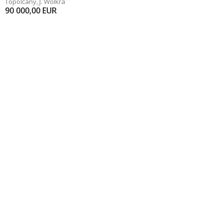
Topoľčany
,
J. Wolkra
90 000,00
EUR