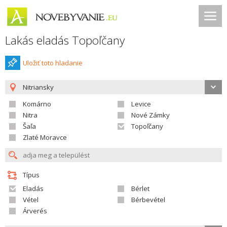
Lakás eladás Topoľčany
Uložiť toto hladanie
Nitriansky
Komárno
Levice
Nitra
Nové Zámky
Šaľa
Topoľčany
Zlaté Moravce
Típus
Eladás
Bérlet
Vétel
Bérbevétel
Árverés